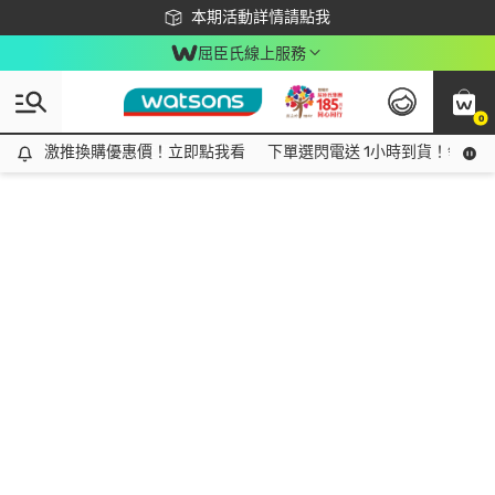
下載app最高回饋$350
本期活動詳情請點我
屈臣氏線上服務
0
激推換購優惠價！立即點我看
激推換購優惠價！立即點我看
下單選閃電送 1小時到貨！領神券