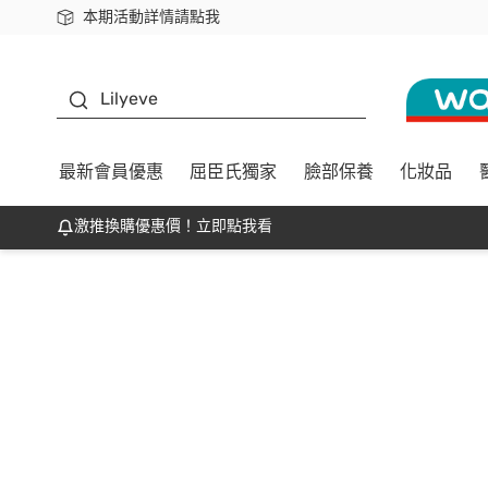
本期活動詳情請點我
下載app最高回饋$350
K beauty
Lilyeve
最新會員優惠
屈臣氏獨家
臉部保養
化妝品
激推換購優惠價！立即點我看