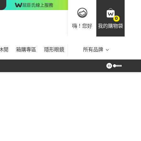
屈臣氏線上服務
0
嗨！您好
我的購物袋
休閒
箱購專區
隱形眼鏡
所有品牌