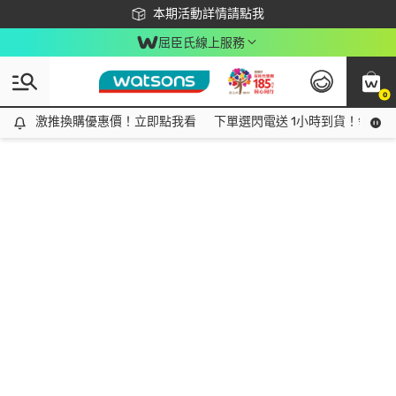
下載app最高回饋$350
本期活動詳情請點我
屈臣氏線上服務
0
激推換購優惠價！立即點我看
激推換購優惠價！立即點我看
下單選閃電送 1小時到貨！領神券