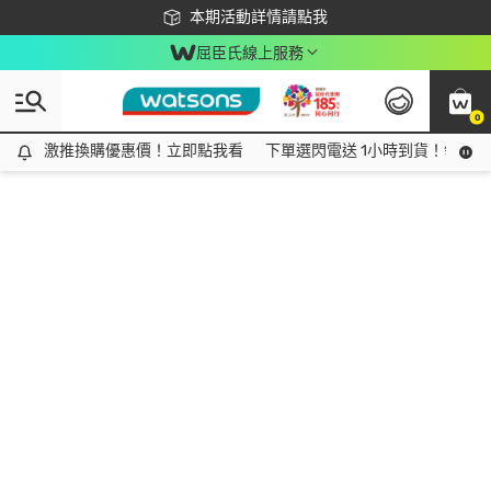
下載app最高回饋$350
本期活動詳情請點我
屈臣氏線上服務
0
激推換購優惠價！立即點我看
激推換購優惠價！立即點我看
下單選閃電送 1小時到貨！領神券