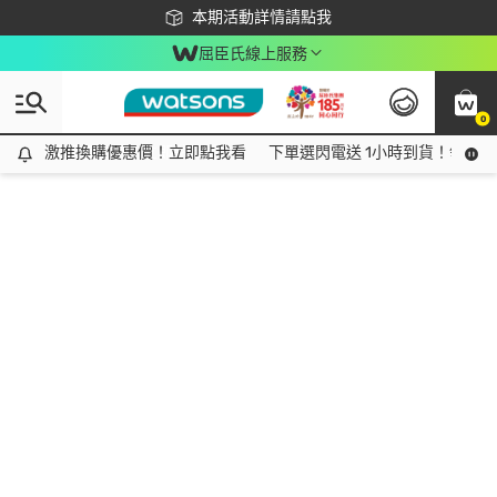
下載app最高回饋$350
本期活動詳情請點我
屈臣氏線上服務
0
激推換購優惠價！立即點我看
激推換購優惠價！立即點我看
下單選閃電送 1小時到貨！領神券