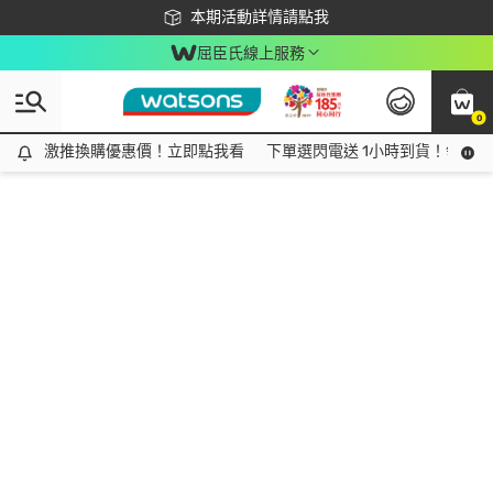
下載app最高回饋$350
本期活動詳情請點我
屈臣氏線上服務
0
激推換購優惠價！立即點我看
激推換購優惠價！立即點我看
下單選閃電送 1小時到貨！領神券