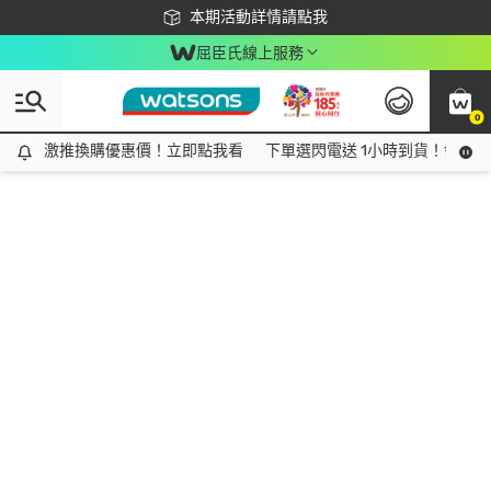
下載app最高回饋$350
本期活動詳情請點我
屈臣氏線上服務
0
激推換購優惠價！立即點我看
激推換購優惠價！立即點我看
下單選閃電送 1小時到貨！領神券