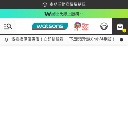
下載app最高回饋$350
本期活動詳情請點我
屈臣氏線上服務
0
激推換購優惠價！立即點我看
激推換購優惠價！立即點我看
下單選閃電送 1小時到貨！領神券