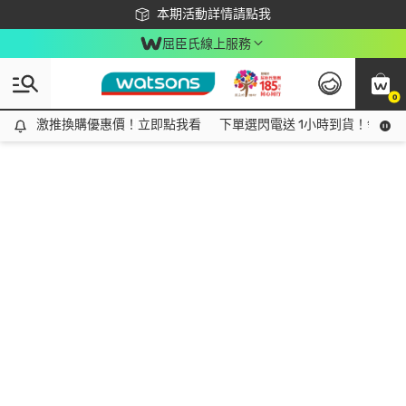
下載app最高回饋$350
本期活動詳情請點我
屈臣氏線上服務
0
激推換購優惠價！立即點我看
激推換購優惠價！立即點我看
下單選閃電送 1小時到貨！領神券