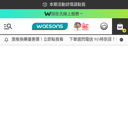
下載app最高回饋$350
本期活動詳情請點我
屈臣氏線上服務
0
激推換購優惠價！立即點我看
激推換購優惠價！立即點我看
下單選閃電送 1小時到貨！領神券