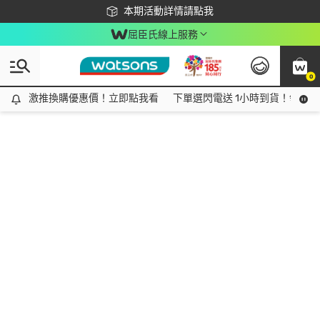
下載app最高回饋$350
本期活動詳情請點我
屈臣氏線上服務
0
激推換購優惠價！立即點我看
激推換購優惠價！立即點我看
下單選閃電送 1小時到貨！領神券