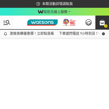
下載app最高回饋$350
本期活動詳情請點我
屈臣氏線上服務
0
激推換購優惠價！立即點我看
激推換購優惠價！立即點我看
下單選閃電送 1小時到貨！領神券