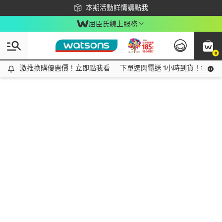
下載app最高回饋$350
本期活動詳情請點我
屈臣氏線上服務
0
激推換購優惠價！立即點我看
激推換購優惠價！立即點我看
下單選閃電送 1小時到貨！領神券