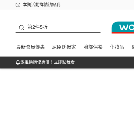
本期活動詳情請點我
下載app最高回饋$350
善存
第2件5折
最新會員優惠
屈臣氏獨家
臉部保養
化妝品
激推換購優惠價！立即點我看