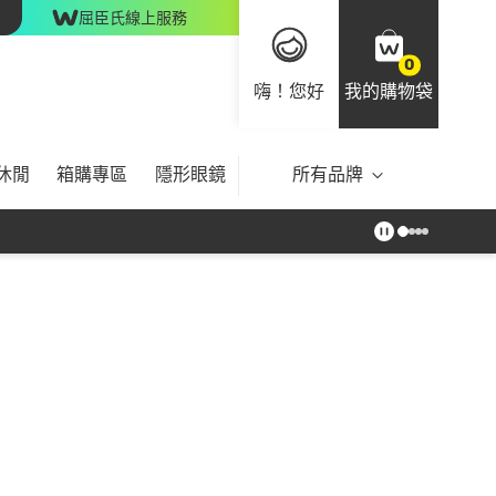
屈臣氏線上服務
0
嗨！您好
我的購物袋
休閒
箱購專區
隱形眼鏡
所有品牌