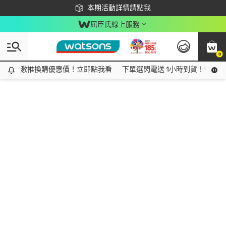
下載app最高回饋$350
本期活動詳情請點我
屈臣氏線上服務
0
激推換購優惠價！立即點我看
激推換購優惠價！立即點我看
下單選閃電送 1小時到貨！領神券