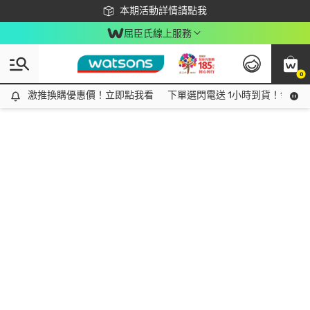
下載app最高回饋$350
本期活動詳情請點我
屈臣氏線上服務
0
激推換購優惠價！立即點我看
激推換購優惠價！立即點我看
下單選閃電送 1小時到貨！領神券