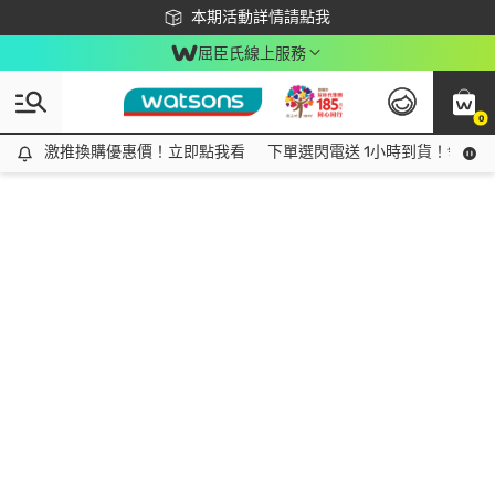
下載app最高回饋$350
本期活動詳情請點我
屈臣氏線上服務
0
激推換購優惠價！立即點我看
激推換購優惠價！立即點我看
下單選閃電送 1小時到貨！領神券