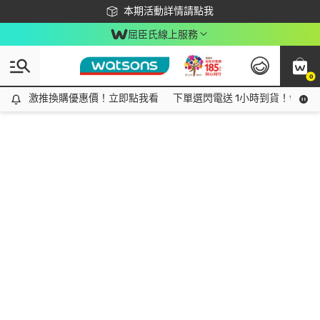
下載app最高回饋$350
本期活動詳情請點我
屈臣氏線上服務
0
激推換購優惠價！立即點我看
激推換購優惠價！立即點我看
下單選閃電送 1小時到貨！領神券