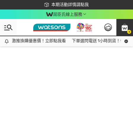
下載app最高回饋$350
本期活動詳情請點我
屈臣氏線上服務
0
激推換購優惠價！立即點我看
激推換購優惠價！立即點我看
下單選閃電送 1小時到貨！領神券