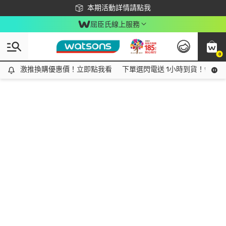
下載app最高回饋$350
本期活動詳情請點我
屈臣氏線上服務
0
激推換購優惠價！立即點我看
激推換購優惠價！立即點我看
下單選閃電送 1小時到貨！領神券