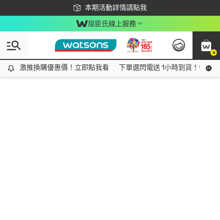
下載app最高回饋$350
本期活動詳情請點我
屈臣氏線上服務
0
激推換購優惠價！立即點我看
激推換購優惠價！立即點我看
下單選閃電送 1小時到貨！領神券