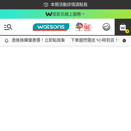
下載app最高回饋$350
本期活動詳情請點我
屈臣氏線上服務
0
激推換購優惠價！立即點我看
激推換購優惠價！立即點我看
下單選閃電送 1小時到貨！領神券