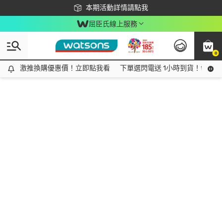
下載app最高回饋$350
本期活動詳情請點我
屈臣氏線上服務
0
激推換購優惠價！立即點我看
激推換購優惠價！立即點我看
下單選閃電送 1小時到貨！領神券