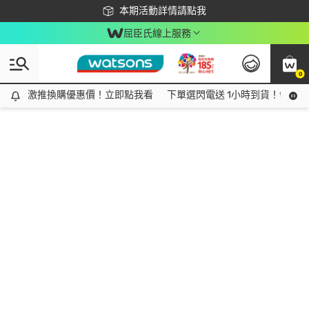
下載app最高回饋$350
本期活動詳情請點我
屈臣氏線上服務
0
激推換購優惠價！立即點我看
激推換購優惠價！立即點我看
下單選閃電送 1小時到貨！領神券