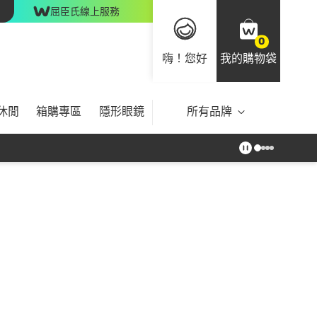
屈臣氏線上服務
0
嗨！您好
我的購物袋
休閒
箱購專區
隱形眼鏡
所有品牌