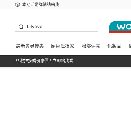
本期活動詳情請點我
下載app最高回饋$350
K beauty
Lilyeve
最新會員優惠
屈臣氏獨家
臉部保養
化妝品
激推換購優惠價！立即點我看