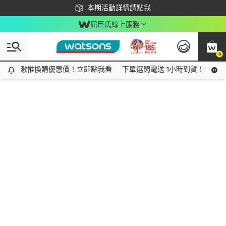
下載app最高回饋$350
本期活動詳情請點我
屈臣氏線上服務
0
激推換購優惠價！立即點我看
激推換購優惠價！立即點我看
下單選閃電送 1小時到貨！領神券