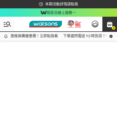
下載app最高回饋$350
本期活動詳情請點我
屈臣氏線上服務
0
激推換購優惠價！立即點我看
激推換購優惠價！立即點我看
下單選閃電送 1小時到貨！領神券