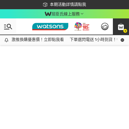
下載app最高回饋$350
本期活動詳情請點我
屈臣氏線上服務
0
激推換購優惠價！立即點我看
激推換購優惠價！立即點我看
下單選閃電送 1小時到貨！領神券