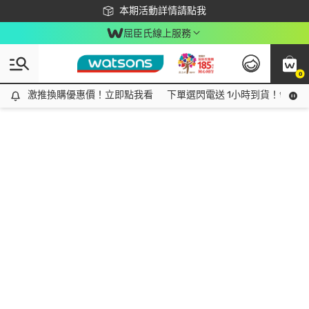
下載app最高回饋$350
本期活動詳情請點我
屈臣氏線上服務
0
激推換購優惠價！立即點我看
激推換購優惠價！立即點我看
下單選閃電送 1小時到貨！領神券