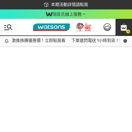
下載app最高回饋$350
本期活動詳情請點我
屈臣氏線上服務
0
激推換購優惠價！立即點我看
激推換購優惠價！立即點我看
下單選閃電送 1小時到貨！領神券