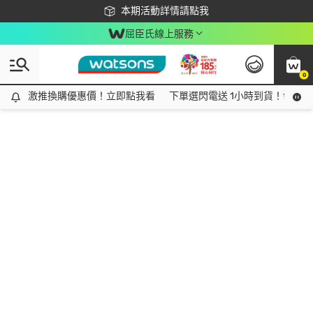
下載app最高回饋$350
本期活動詳情請點我
屈臣氏線上服務
0
激推換購優惠價！立即點我看
激推換購優惠價！立即點我看
下單選閃電送 1小時到貨！領神券