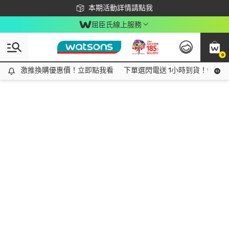
下載app最高回饋$350
本期活動詳情請點我
屈臣氏線上服務
0
激推換購優惠價！立即點我看
激推換購優惠價！立即點我看
下單選閃電送 1小時到貨！領神券