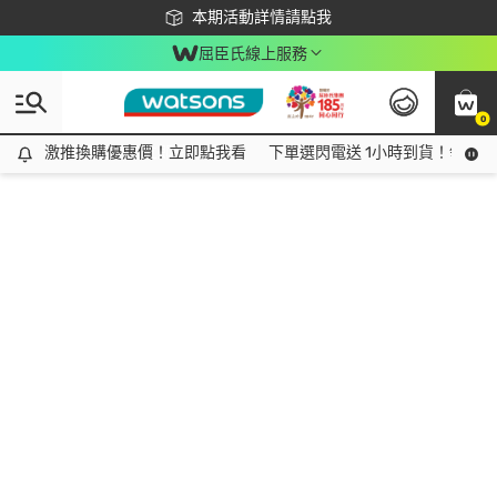
下載app最高回饋$350
本期活動詳情請點我
屈臣氏線上服務
0
激推換購優惠價！立即點我看
激推換購優惠價！立即點我看
下單選閃電送 1小時到貨！領神券