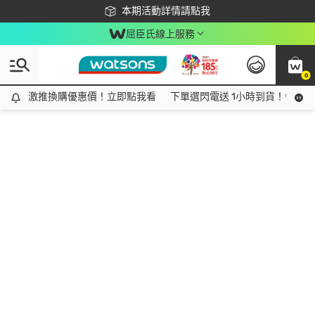
下載app最高回饋$350
本期活動詳情請點我
屈臣氏線上服務
0
激推換購優惠價！立即點我看
激推換購優惠價！立即點我看
下單選閃電送 1小時到貨！領神券