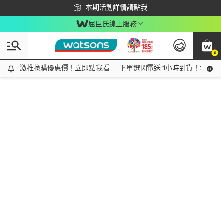
下載app最高回饋$350
本期活動詳情請點我
屈臣氏線上服務
0
激推換購優惠價！立即點我看
激推換購優惠價！立即點我看
下單選閃電送 1小時到貨！領神券