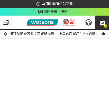
下載app最高回饋$350
本期活動詳情請點我
屈臣氏線上服務
0
激推換購優惠價！立即點我看
激推換購優惠價！立即點我看
下單選閃電送 1小時到貨！領神券