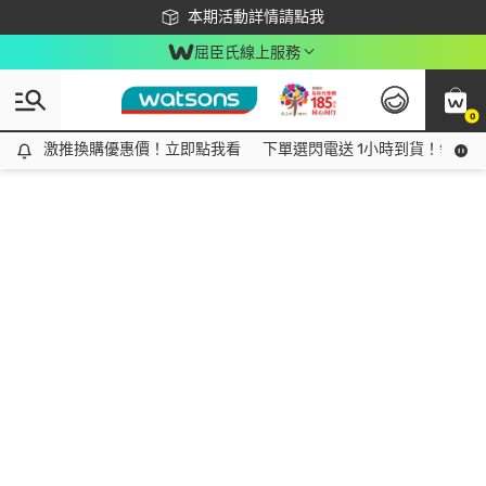
下載app最高回饋$350
本期活動詳情請點我
屈臣氏線上服務
0
激推換購優惠價！立即點我看
激推換購優惠價！立即點我看
下單選閃電送 1小時到貨！領神券