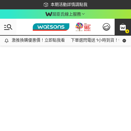
下載app最高回饋$350
本期活動詳情請點我
屈臣氏線上服務
0
激推換購優惠價！立即點我看
激推換購優惠價！立即點我看
下單選閃電送 1小時到貨！領神券