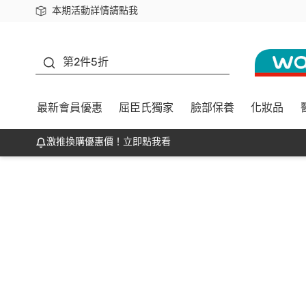
本期活動詳情請點我
下載app最高回饋$350
善存
第2件5折
最新會員優惠
屈臣氏獨家
臉部保養
化妝品
激推換購優惠價！立即點我看