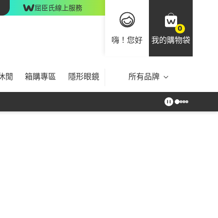
屈臣氏線上服務
0
嗨！您好
我的購物袋
休閒
箱購專區
隱形眼鏡
所有品牌