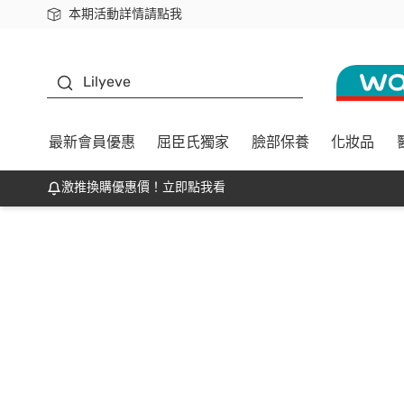
本期活動詳情請點我
下載app最高回饋$350
K beauty
Lilyeve
最新會員優惠
屈臣氏獨家
臉部保養
化妝品
激推換購優惠價！立即點我看