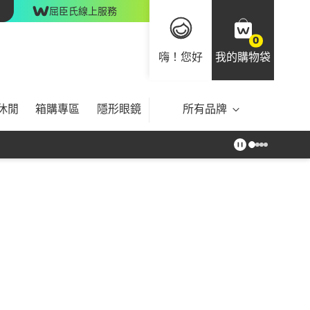
屈臣氏線上服務
0
嗨！您好
我的購物袋
休閒
箱購專區
隱形眼鏡
所有品牌