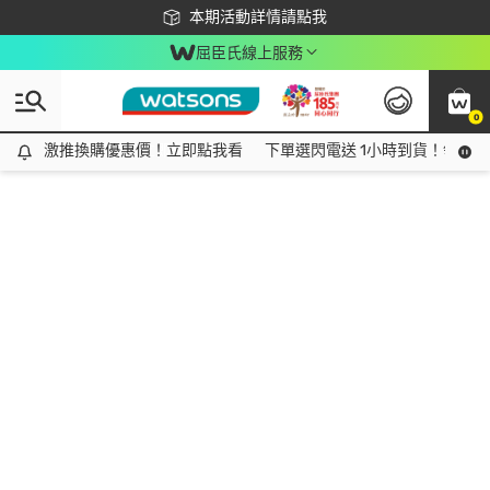
下載app最高回饋$350
本期活動詳情請點我
屈臣氏線上服務
0
激推換購優惠價！立即點我看
激推換購優惠價！立即點我看
下單選閃電送 1小時到貨！領神券