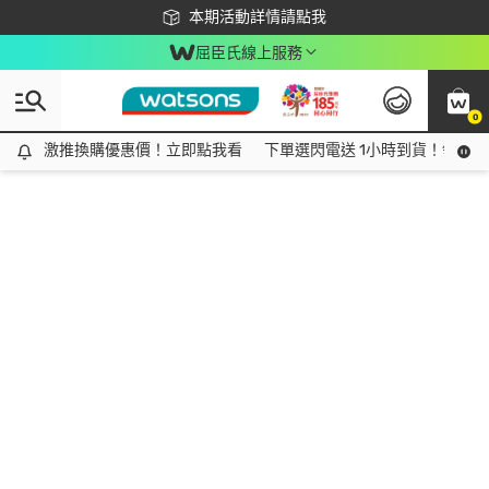
下載app最高回饋$350
本期活動詳情請點我
屈臣氏線上服務
0
激推換購優惠價！立即點我看
激推換購優惠價！立即點我看
下單選閃電送 1小時到貨！領神券