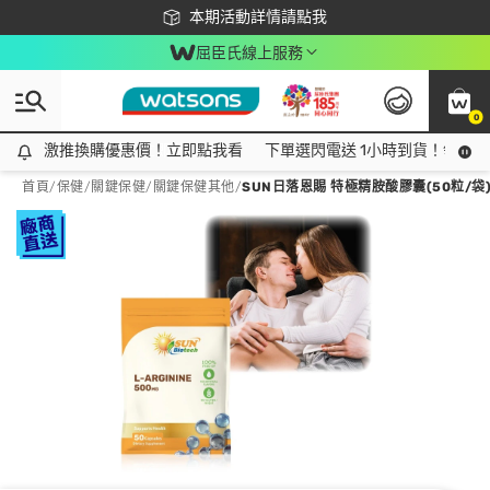
下載app最高回饋$350
本期活動詳情請點我
屈臣氏線上服務
0
激推換購優惠價！立即點我看
激推換購優惠價！立即點我看
下單選閃電送 1小時到貨！領神券
首頁
/
保健
/
關鍵保健
/
關鍵保健其他
/
SUN日落恩賜 特極精胺酸膠囊(50粒/袋