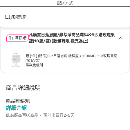
配送方式
宅配到府
凡購買日落恩賜/綠萃淨商品滿$499即贈玫瑰果
滿額贈
錠(10錠/袋) (數量有限,送完為止)
贈 [1件] (贈品)Sun日落恩賜 緩釋型C 1000MG Plus玫瑰果錠
(10錠/袋)
條款及細則
商品詳細說明
商品詳細說明
詳細介紹
此為廠商直送商品， 預計出貨日2-5天