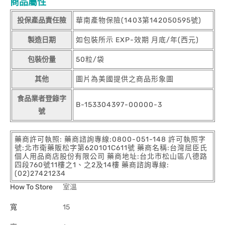
商品屬性
投保產品責任險
華南產物保險(1403第142050595號)
製造日期
如包裝所示 EXP-效期 月底/年(西元)
包裝份量
50粒/袋
其他
圖片為美國提供之商品形象圖
食品業者登錄字
B-153304397-00000-3
號
藥商許可執照: 藥商諮詢專線:0800-051-148 許可執照字
號:北市衛藥販松字第620101C611號 藥商名稱:台灣屈臣氏
個人用品商店股份有限公司 藥商地址:台北市松山區八德路
四段760號11樓之1、之2及14樓 藥商諮詢專線:
(02)27421234
How To Store
室溫
寬
15