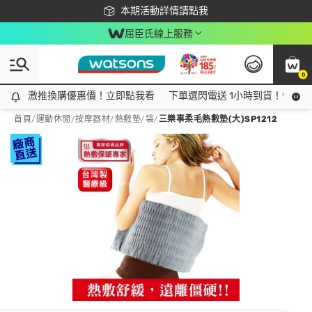
下載app最高回饋$350
本期活動詳情請點我
屈臣氏線上服務
0
激推換購優惠價！立即點我看
激推換購優惠價！立即點我看
下單選閃電送 1小時到貨！領神券
首頁
/
運動休閒
/
按摩器材
/
熱敷墊/袋
/
三樂事柔毛熱敷墊(大)SP1212