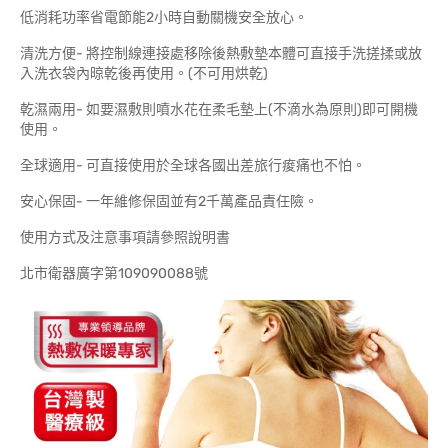
低消耗功率省電節能2小時自動關機安全放心。
清洗方便- 將控制線連接處移除後熱敷墊本體可直接手洗搓揉或放
入洗衣袋內晾乾後再使用。(不可用烘乾)
乾濕兩用- 如要濕敷則噴水花在柔毛墊上(不滴水為原則)即可開機
使用。
全球適用- 可直接使用於全球各國出差旅行痠痛也不怕。
安心保固- 一年維修保固並有2千萬產品責任險。
使用方式及注意事項請參照說明書
北市衛器廣字第109090088號