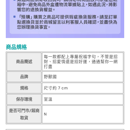
商品規格
每一款都配上專屬祝福字句，不管是招
商品簡述
財、招愛情還是招好運，通通幫你一網
打盡
品牌
野獸國
規格
尺寸約 7 cm
保存環境
室溫
是否可門市/超商
N
取貨