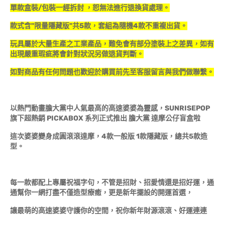
單款盒裝/包裝一經拆封 ，恕無法進行退換貨處理。
款式含"限量隱藏版"共5款，套組為隨機4款不重複出貨。
玩具屬於大量生產之工業產品，難免會有部分塗裝上之差異，如有
出現嚴重瑕疵將會針對狀況另做退貨判斷。
如對商品有任何問題也歡迎於購買前先至客服留言與我們做聯繫。
以熱門動畫膽大黨中人氣最高的高速婆婆為靈感，SUNRISEPOP
旗下超熱銷 PICKABOX 系列正式推出 膽大黨 達摩公仔盲盒啦
這次婆婆變身成圓滾滾達摩，4款一般版 1款隱藏版，總共5款造
型。
每一款都配上專屬祝福字句，不管是招財、招愛情還是招好運，通
通幫你一網打盡不僅造型療癒，更是新年擺設的開運首選，
讓最萌的高速婆婆守護你的空間，祝你新年財源滾滾、好運連連