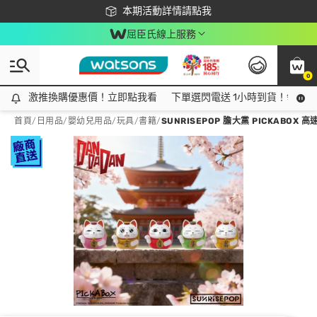
下載app最高回饋$350
本期活動詳情請點我
屈臣氏線上服務
0
激推換購優惠價！立即點我看
激推換購優惠價！立即點我看
下單選閃電送 1小時到貨！領神券
首頁
/
日用品
/
嬰幼兒用品
/
玩具/書籍
/
SUNRISEPOP 膽大黨 PICKABOX