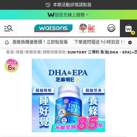
下載app最高回饋$350
本期活動詳情請點我
屈臣氏線上服務
0
激推換購優惠價！立即點我看
激推換購優惠價！立即點我看
下單選閃電送 1小時到貨！領神券
首頁
/
保健
/
睡眠保健
/
睡眠保健其他
/
SUNTORY 三得利 魚油(DHA、EPA)+