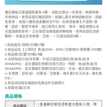
備註欄每日建議攝取量為 4顆。 請配合開水一同食用，無需咀嚼，
多食無益。食用前請先確認原料，如擔心產生食物過敏症狀，請避
免食用。 依個人體質或身體狀況不同，如食用後產生不適例-發
癢、起疹、腸胃不適等，請立即停止食用。 懷孕、哺乳期間以及
兒童請避免食用。 正在接受治療或服用藥物者，食用前請先諮詢
醫師。 本產品含有魚類、芝麻。 一日請勿超過4顆。
1.商品組合/規格120顆x1罐
2.商品品名【三得利】魚油(DHA、EPA)+芝麻明EX 軟膠囊 (120顆)
3.商品重(容)量120顆x1罐
4.內容物成分(如含有豬、牛成分請加註國別)魚油(魚油(含
DHA&EPA)、混合濃縮生育醇(抗氧化劑))、明膠、魚油(魚油(含
DHA&EPA)、混合濃縮生育醇(抗氧化劑))、甘油、維生素E(濃縮d-
α-生育醇、菜籽油)、米糠油、芝麻素、維生素D3(玉米油、維生素
D3)。
5.食品添加物名稱請詳見產品外包裝標示
6.原產地(國)日本
商品規格
一瓶兼顧好眠與清晰靈光輕鬆入睡、睡
商品簡述