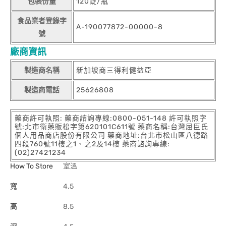
包裝份量
120錠/瓶
食品業者登錄字
A-190077872-00000-8
號
廠商資訊
製造商名稱
新加坡商三得利健益亞
製造商電話
25626808
藥商許可執照: 藥商諮詢專線:0800-051-148 許可執照字
號:北市衛藥販松字第620101C611號 藥商名稱:台灣屈臣氏
個人用品商店股份有限公司 藥商地址:台北市松山區八德路
四段760號11樓之1、之2及14樓 藥商諮詢專線:
(02)27421234
How To Store
室溫
寬
4.5
高
8.5