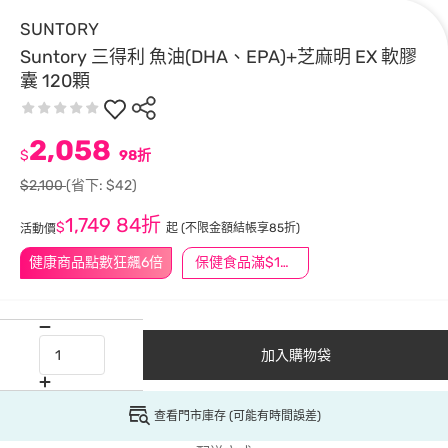
SUNTORY
Suntory 三得利 魚油(DHA、EPA)+芝麻明 EX 軟膠
囊 120顆
2,058
$
98折
$2,100
(省下: $42)
1,749
84折
$
起
(不限金額結帳享85折)
活動價
健康商品點數狂飆6倍
保健食品滿$1200送$100
加入購物袋
查看門市庫存 (可能有時間誤差)