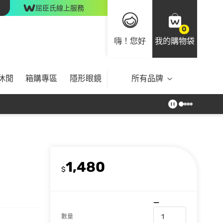
屈臣氏線上服務
0
嗨！您好
我的購物袋
休閒
箱購專區
隱形眼鏡
所有品牌
1,480
$
數量