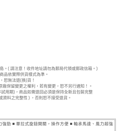
島。( 請注意！收件地址請勿為郵局代領或郵政信箱。)
，商品依實際供貨樣式為準。
，恕無法退(換)貨！
。原廠保留變更之權利，若有變更，恕不另行通知！。
非試用期)，商品如需退回必須是保持全新且包裝完整
或資料之完整性 ) ，否則恕不接受退貨。
力強勁 ■ 單拉式旋鈕開關，操作方便 ■ 軸承馬達、風力超強