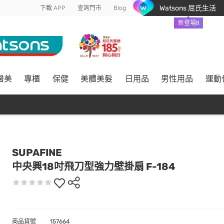
Watsons 屈氏生活
下載 APP
查詢門市
Blog
新登場!!
醫美
專櫃
保健
美體美髮
日用品
男性用品
運動
SUPAFINE
中央興18吋飛刀型強力壁掛扇 F-184
商品貨號
157664