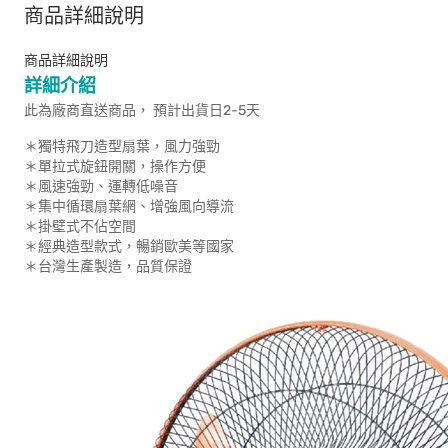
商品詳細說明
商品詳細說明
詳細介紹
此為廠商直送商品， 預計出貨日2-5天
＊獨特飛刀造型扇葉，風力強勁
＊單拉式旋鈕開關，操作方便
＊風速強勁、運轉低噪音
＊集中循環扇葉網、增強風向導流
＊掛壁式不佔空間
＊經典造型款式，暢銷歐美等國家
＊台灣生產製造，品質保證