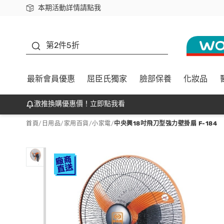
本期活動詳情請點我
下載app最高回饋$350
善存
第2件5折
最新會員優惠
屈臣氏獨家
臉部保養
化妝品
激推換購優惠價！立即點我看
首頁
/
日用品
/
家用百貨
/
小家電
/
中央興18吋飛刀型強力壁掛扇 F-184