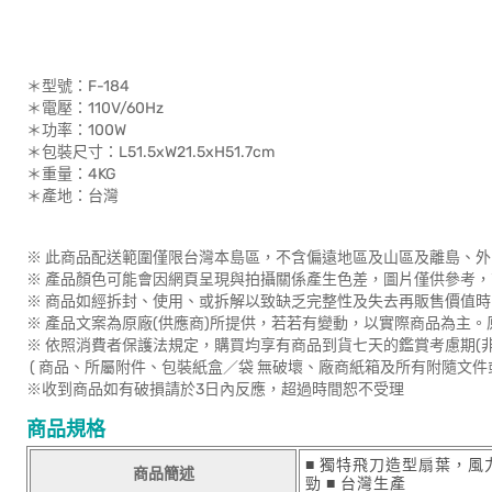
＊型號：F-184
＊電壓：110V/60Hz
＊功率：100W
＊包裝尺寸：L51.5xW21.5xH51.7cm
＊重量：4KG
＊產地：台灣
※ 此商品配送範圍僅限台灣本島區，不含偏遠地區及山區及離島、外
※ 產品顏色可能會因網頁呈現與拍攝關係產生色差，圖片僅供參考
※ 商品如經拆封、使用、或拆解以致缺乏完整性及失去再販售價值時
※ 產品文案為原廠(供應商)所提供，若若有變動，以實際商品為主
※ 依照消費者保護法規定，購買均享有商品到貨七天的鑑賞考慮期(
( 商品、所屬附件、包裝紙盒／袋 無破壞、廠商紙箱及所有附隨文件
※收到商品如有破損請於3日內反應，超過時間恕不受理
商品規格
■ 獨特飛刀造型扇葉，風
商品簡述
勁 ■ 台灣生產