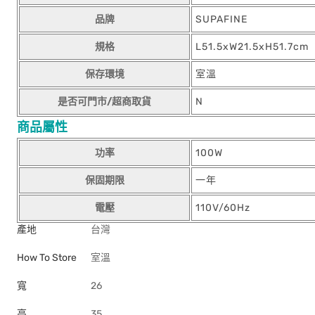
品牌
SUPAFINE
規格
L51.5xW21.5xH51.7cm
保存環境
室溫
是否可門市/超商取貨
N
商品屬性
功率
100W
保固期限
一年
電壓
110V/60Hz
產地
台灣
How To Store
室溫
寬
26
高
35