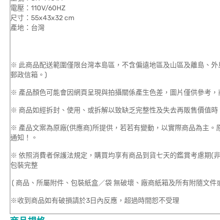
電壓：110V/60HZ
尺寸：55x43x32 cm
產地：台灣
※ 此商品配送範圍僅限台灣本島區，不含偏遠地區及山區及離島、外
郵政信箱。)
※ 產品顏色可能會因網頁呈現與拍攝關係產生色差，圖片僅供參考，
※ 商品如經拆封、使用、或拆解以致缺乏完整性及失去再販售價值時，
※ 產品文案為原廠(供應商)所提供，若若有變動，以實際商品為主
通知！。
※ 依照消費者保護法規定，購買均享有商品到貨七天的鑑賞考慮期(
包裝完整
( 商品、所屬附件、包裝紙盒／袋 無破壞、廠商紙箱及所有附隨文件或
※收到商品如有破損請於3日內反應，超過時間恕不受理