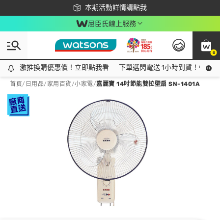
下載app最高回饋$350
本期活動詳情請點我
屈臣氏線上服務
0
激推換購優惠價！立即點我看
激推換購優惠價！立即點我看
下單選閃電送 1小時到貨！領神券
首頁
/
日用品
/
家用百貨
/
小家電
/
嘉麗寶 14吋節能雙拉壁扇 SN-1401A