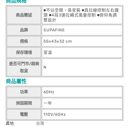
商品規格
■不佔空間，易安裝 ■具拉線控制左右擺
商品簡述
頭 ■4段3速拉繩式風量控制 ■俯仰角調
整設計
品牌
SUPAFINE
規格
55x43x32 cm
保存環境
室溫
是否可門市/超商
N
取貨
商品屬性
功率
60Hz
保固期限
一年
電壓
110V/60Hz
產地
台灣