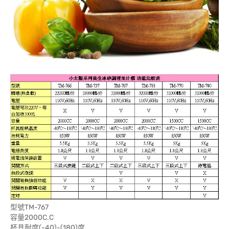
型號TM-767
容量2000C.C
杯具耐度(-40)-(180)度