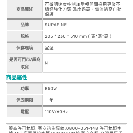
可微調速度控制加瞬轉開關採用專業不
商品簡述
鏽鋼強化刀頭 溫度過高、電流過高自動
保護
品牌
SUPAFINE
規格
205 * 230 * 510 mm ( 寬*深*高 )
保存環境
室溫
是否可門市/超商
N
取貨
商品屬性
功率
850W
保固期限
一年
電壓
110V/60Hz
藥商許可執照: 藥商諮詢專線:0800-051-148 許可執照字