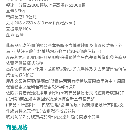
轉速一分鐘22000轉以上最高轉速32000轉
重量5.5kg
電線長度1.8公尺
尺寸205 x 230 x 510 mm ( 寬x深x高 )
支援電壓110V
產地:台灣
此商品配送範圍僅限台灣本島區不含偏遠地區及山區及離島、外
島。( 請注意收件地址請勿為郵局代領或郵政信箱。)
產品顏色可能會因網頁呈現與拍攝關係產生色差圖片僅供參考商品
依實際供貨樣式為準。
商品如經拆封、使用、或拆解以致缺乏完整性及失去再販售價值時
恕無法退(換)貨
產品文案為原廠(供應商)所提供若若有變動以實際商品為主。原廠
保留變更之權利若有變更恕不另行通知
依照消費者保護法規定購買均享有商品到貨七天的鑑賞考慮期(非
試用期)商品如需退回必須是保持全新且包裝完整
( 商品、所屬附件、包裝紙盒/袋 無破壞、廠商紙箱及所有附隨文
件或資料之完整性 ) 否則恕不接受退貨。
收到商品如有破損請於3日內反應超過時間恕不受理
商品規格