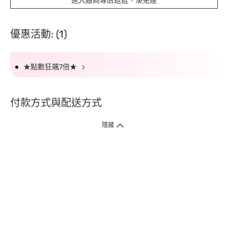
進入廠商專店逛逛，湊免運
優惠活動: (1)
★點數狂飆7倍★
付款方式與配送方式
隱藏