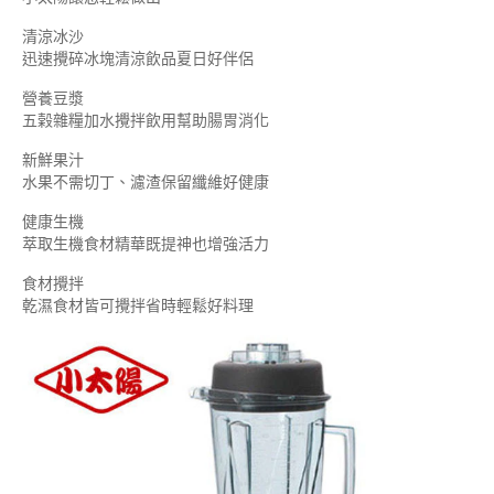
清涼冰沙
迅速攪碎冰塊清涼飲品夏日好伴侶
營養豆漿
五榖雜糧加水攪拌飲用幫助腸胃消化
新鮮果汁
水果不需切丁、濾渣保留纖維好健康
健康生機
萃取生機食材精華既提神也增強活力
食材攪拌
乾濕食材皆可攪拌省時輕鬆好料理