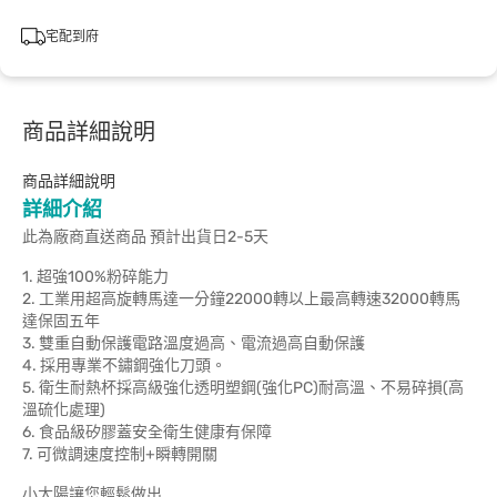
宅配到府
商品詳細說明
商品詳細說明
詳細介紹
此為廠商直送商品 預計出貨日2-5天
1. 超強100%粉碎能力
2. 工業用超高旋轉馬達一分鐘22000轉以上最高轉速32000轉馬
達保固五年
3. 雙重自動保護電路溫度過高、電流過高自動保護
4. 採用專業不鏽鋼強化刀頭。
5. 衛生耐熱杯採高級強化透明塑鋼(強化PC)耐高溫、不易碎損(高
溫硫化處理)
6. 食品級矽膠蓋安全衛生健康有保障
7. 可微調速度控制+瞬轉開關
小太陽讓您輕鬆做出