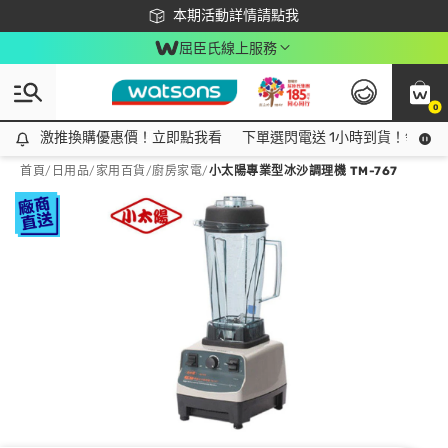
下載app最高回饋$350
本期活動詳情請點我
屈臣氏線上服務
0
激推換購優惠價！立即點我看
激推換購優惠價！立即點我看
下單選閃電送 1小時到貨！領神券
首頁
/
日用品
/
家用百貨
/
廚房家電
/
小太陽專業型冰沙調理機 TM-767