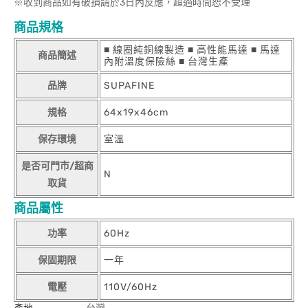
※收到商品如有破損請於3日內反應，超過時間恕不受理
商品規格
■ 線圈純銅線製造 ■ 高性能馬達 ■ 馬達
商品簡述
內附溫度保險絲 ■ 台灣生產
品牌
SUPAFINE
規格
64x19x46cm
保存環境
室溫
是否可門市/超商
N
取貨
商品屬性
功率
60Hz
保固期限
一年
電壓
110V/60Hz