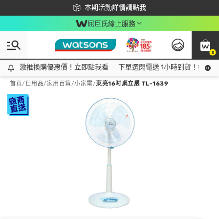
下載app最高回饋$350
本期活動詳情請點我
屈臣氏線上服務
0
激推換購優惠價！立即點我看
激推換購優惠價！立即點我看
下單選閃電送 1小時到貨！領神券
首頁
/
日用品
/
家用百貨
/
小家電
/
東亮16吋桌立扇 TL-1639