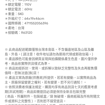
＊額定電壓：110V
＊額定電流：60Hz
＊重量：5KG
＊外箱尺寸：64x19x46cm
＊國際條碼：4711552056396
＊產地：台灣
＊檢驗碼：R63120
※ 此商品配送範圍僅限台灣本島區，不含偏遠地區及山區及離
島、外島。( 請注意！收件地址請勿為郵局代領或郵政信箱。)
※ 產品顏色可能會因網頁呈現與拍攝關係產生色差，圖片僅供參
考，商品依實際供貨樣式為準。
※ 商品如經拆封、使用、或拆解以致缺乏完整性及失去再販售價
值時，恕無法退(換)貨！
※ 產品文案為原廠(供應商)所提供，若若有變動，以實際商品為
主。原廠保留變更之權利，若有變更，恕不另行通知！。
※ 依照消費者保護法規定，購買均享有商品到貨七天的鑑賞考慮
期(非試用期)，商品如需退回必須是保持全新且包裝完整
( 商品、所屬附件、包裝紙盒／袋 無破壞、廠商紙箱及所有附隨文
件或資料之完整性 ) ，否則恕不接受退貨。