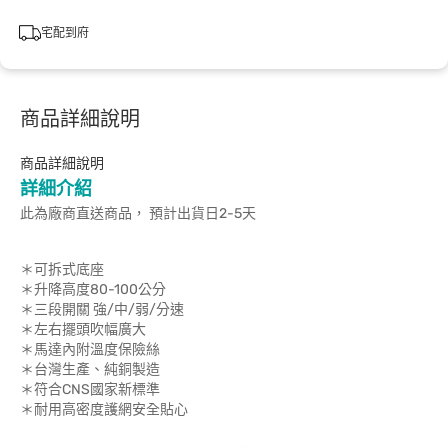
宅配到府
商品詳細說明
商品詳細說明
詳細介紹
此為廠商直送商品， 預計出貨日2-5天
＊可拆式底座
＊升降高度80-100公分
＊三段開關 強/中/弱/分速
＊左右擺頭吹幅廣大
＊馬達內附溫度保險絲
＊台灣生產、純銅製造
＊符合CNS國家新標準
＊耐用高密度護網安全貼心